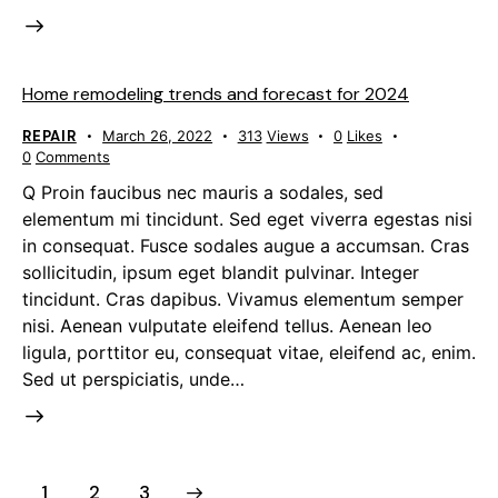
Home remodeling trends and forecast for 2024
REPAIR
March 26, 2022
313
Views
0
Likes
0
Comments
Q Proin faucibus nec mauris a sodales, sed
elementum mi tincidunt. Sed eget viverra egestas nisi
in consequat. Fusce sodales augue a accumsan. Cras
sollicitudin, ipsum eget blandit pulvinar. Integer
tincidunt. Cras dapibus. Vivamus elementum semper
nisi. Aenean vulputate eleifend tellus. Aenean leo
ligula, porttitor eu, consequat vitae, eleifend ac, enim.
Sed ut perspiciatis, unde…
1
>
2
3